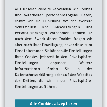
Tradition
Auf unserer Website verwenden wir Cookies
und verarbeiten personenbezogene Daten,
damit wir die Funktionalität der Website
Vor einem Jahr hat Hatebur mit dem Umzug
sicherstellen und Auswertungen und
Personalisierungen vornehmen können. Je
des Montagewerks von Brugg nach
nach dem Zweck dieser Cookies fragen wir
Birsfelden ein neues Kapitel in seiner
aber nach Ihrer Einwilligung, bevor diese zum
Unternehmensgeschichte aufgeschlagen.
Einsatz kommen. Sie können die Einstellungen
Heute, ein Jahr nach dem Neustart in
Ihrer Cookies jederzeit in den Privatsphäre-
Einstellungen anpassen. Weitere
Birsfelden, zeigt sich: Der Übergang ist
Informationen finden Sie in der
gelungen.
Datenschutzerklärung oder auf den Websites
der Dritten, die wir in den Privatsphäre-
Einstellungen aufführen.
Alle Cookies akzeptieren