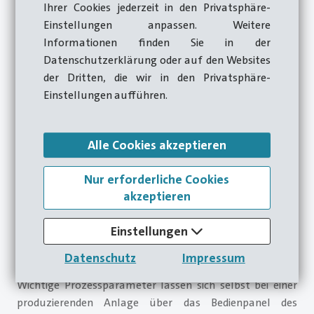
Ihrer Cookies jederzeit in den Privatsphäre-
wurde mit der Umsetzung des servoelektrischen
Einstellungen anpassen. Weitere
Materialeinzugs an der
HOTmatic HM 75 XL
der
Informationen finden Sie in der
Grundstein für die breite Nutzung dieser Technologie
Datenschutzerklärung oder auf den Websites
gelegt. Bis dahin wurden alle für den Umformprozess
der Dritten, die wir in den Privatsphäre-
benötigten Funktionen über einen mechanischen
Einstellungen aufführen.
Antriebsstrang starr gekoppelt und synchronisiert.
Servoelektrische Antriebsfunktionen hingegen werden
Alle Cookies akzeptieren
über die Maschinensteuerung in Millisekunden mit der
Pressenbewegung synchronisiert und folgen dieser mit
Nur erforderliche Cookies
hoher Präzision. Die gewählten Einstellwerte und
akzeptieren
Bewegungsprofile werden bei jedem Pressenhub von der
Steuerung vorgegeben und von den Antrieben
Einstellungen
wiederholgenau umgesetzt. Dies eröffnet komplett
neue Möglichkeiten für eine einfache und schnelle
Datenschutz
Impressum
Reaktion auf sich verändernde Prozessanforderungen.
Wichtige Prozessparameter lassen sich selbst bei einer
produzierenden Anlage über das Bedienpanel des