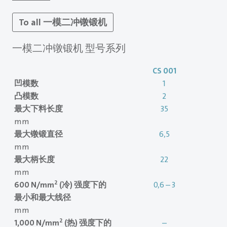
To all 一模二冲镦锻机
一模二冲镦锻机 型号系列
CS 001
凹模数
1
凸模数
2
最大下料长度
35
mm
最大镦锻直径
6,5
mm
最大柄长度
22
mm
2
600 N/mm
(冷) 强度下的
0,6 – 3
最小和最大线径
mm
2
1,000 N/mm
(热) 强度下的
–