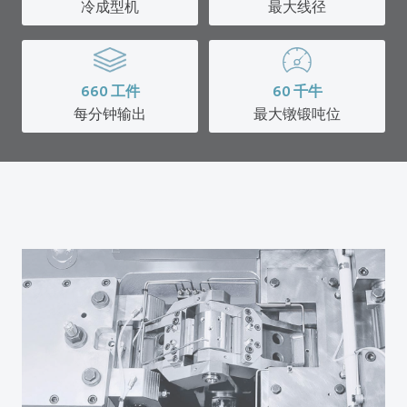
冷成型机
最大线径
660
工件
60
千牛
每分钟输出
最大镦锻吨位