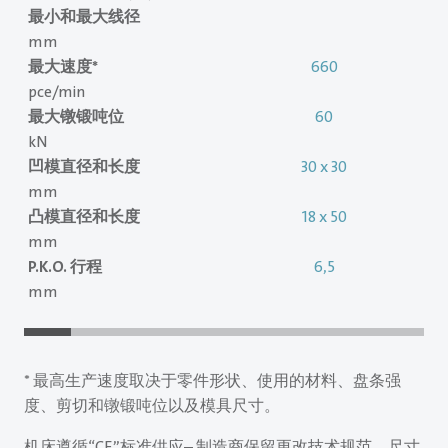
最小和最大线径
mm
最大速度*
660
pce/min
最大镦锻吨位
60
kN
凹模直径和长度
30 x 30
mm
凸模直径和长度
18 x 50
mm
P.K.O. 行程
6,5
mm
* 最高生产速度取决于零件形状、使用的材料、盘条强
度、剪切和镦锻吨位以及模具尺寸。
机床遵循“CE”标准供应– 制造商保留更改技术规范、尺寸