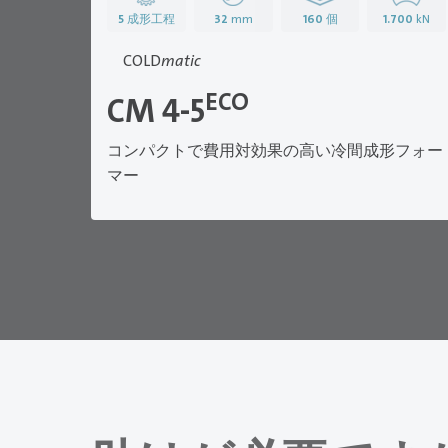
5
成形工程
32
mm
160
個
1.700
kN
COLD
matic
ECO
CM 4-5
コンパクトで費用対効果の高い冷間成形フォー
マー