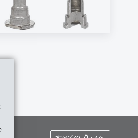
を
と
ま
用
の
すべてのプレスへ
。