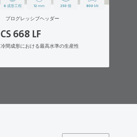
6
成形工程
12
mm
250
個
800
kN
プログレッシブヘッダー
CS 668 LF
冷間成形における最高水準の生産性