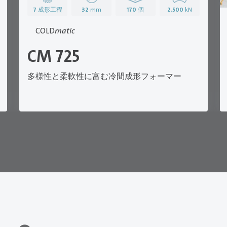
7
成形工程
32
mm
170
個
2.500
kN
COLD
matic
CM 725
多様性と柔軟性に富む冷間成形フォーマー