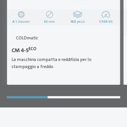
A
5 stazioni
32
mm
160
pezzi
1.700
kN
COLD
matic
ECO
CM 4-5
La macchina compatta e redditizia per lo
stampaggio a freddo.