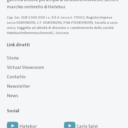
marchio ombrello di Hatebur.
Cap. Soc. EUR 5.000.000 i.v., R.E.A. Lecco n. 179323, Registro Imprese
Lecco 00813180155, C.F. 00813180155, P.IVA IT00813180155, Società a socio
unico, Soggetta ad attività di direzione e coordinamento della società
HateburUmformmaschinenAG, Svizzera
Link diretti
Storia
Virtual Showroom
Contatto
Newsletter
News
Social
Hatebur
Carlo Salvi