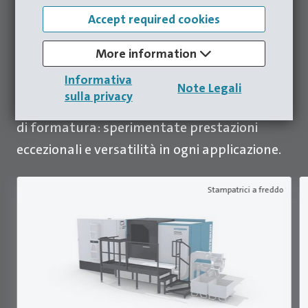
Presse adatte
Accept required cookies
A tutte le Presse
More information
Informativa
Precisione in movimento: Le nostre presse
Note Legali
sulla privacy
stabiliscono nuovi standard nella tecnologia
di formatura: sperimentate prestazioni
eccezionali e versatilità in ogni applicazione.
Stampatrici a freddo