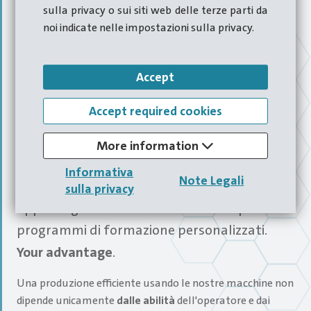
sulla privacy o sui siti web delle terze parti da
noi indicate nelle impostazioni sulla privacy.
Accept
Accept required cookies
Hatebur & Carlo Salvi
More information
Informativa
Note Legali
Interventi di riparazione tempestivi,
sulla privacy
approvvigionamento di ricambi completo e
programmi di formazione personalizzati.
Your advantage
.
Una produzione efficiente usando le nostre macchine non
dipende unicamente
dalle abilità
dell'operatore e dai