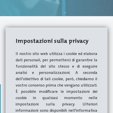
Hatebur & Carlo Salvi
Impostazioni sulla privacy
Il nostro sito web utilizza i cookie ed elabora
Hatebur significa parlare la stessa lingua
dati personali, per permetterci di garantire la
quando si tratta di assistenza al Cliente.
Your
funzionalità del sito stesso e di eseguire
advantage.
analisi e personalizzazioni. A seconda
dell'obiettivo di tali cookie, però, chiediamo il
vostro consenso prima che vengano utilizzati.
È possibile modificare le impostazioni dei
cookie in qualsiasi momento nelle
impostazioni sulla privacy. Ulteriori
informazioni sono disponibili nell'informativa