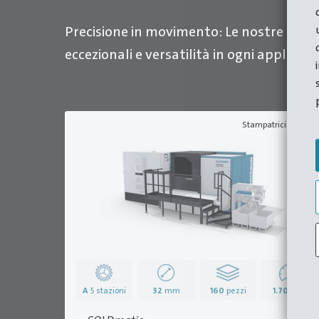
Precisione in movimento: Le nostre pres
eccezionali e versatilità in ogni applicazi
Stampatrici a fredd
A
5 stazioni
32
mm
160
pezzi
1.700
kN