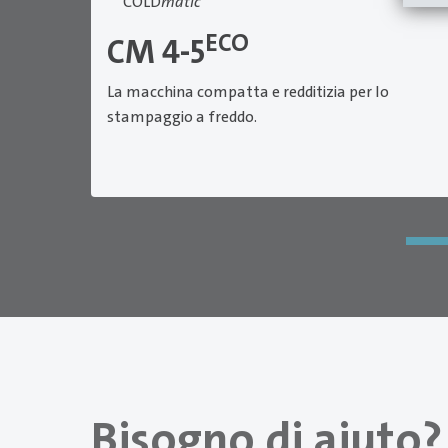
COLD
matic
ECO
CM 4-5
La macchina compatta e redditizia per lo
stampaggio a freddo.
Bisogno di aiuto?