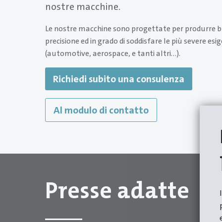
nostre macchine.
Le nostre macchine sono progettate per produrre bu
precisione ed in grado di soddisfare le più severe esig
(automotive, aerospace, e tanti altri…).
Richiedi subito una consulenza
Al modulo di contatto
Presse adatte