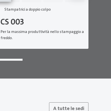
Stampatrici a doppio colpo
Stam
CS 003
CS 
Per la massima produttività nello stampaggio a
Per la
freddo.
freddo.
A tutte le sedi