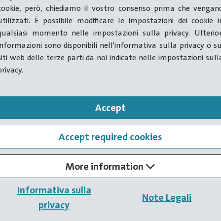
cookie, però, chiediamo il vostro consenso prima che vengan
se stabiliscono nuovi standard nella tecnologia di
utilizzati. È possibile modificare le impostazioni dei cookie i
qualsiasi momento nelle impostazioni sulla privacy. Ulterior
one.
informazioni sono disponibili nell'informativa sulla privacy o su
siti web delle terze parti da noi indicate nelle impostazioni sull
privacy.
o
Stampatrici a freddo
Accept
Accept required cookies
More information
Informativa sulla
Note Legali
Pressa
a 1
privacy
matrice e 2
5
mm
400
pezzi
110
kN
punzoni