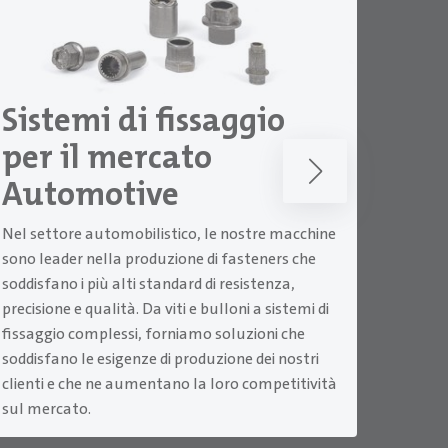
Sistemi di fissaggio
Sis
per il mercato
per
Automotive
Aer
Nel settore automobilistico, le nostre macchine
Le nos
sono leader nella produzione di fasteners che
progett
soddisfano i più alti standard di resistenza,
mercat
precisione e qualità. Da viti e bulloni a sistemi di
di elem
fissaggio complessi, forniamo soluzioni che
resiste
soddisfano le esigenze di produzione dei nostri
garanti
clienti e che ne aumentano la loro competitività
sul mercato.