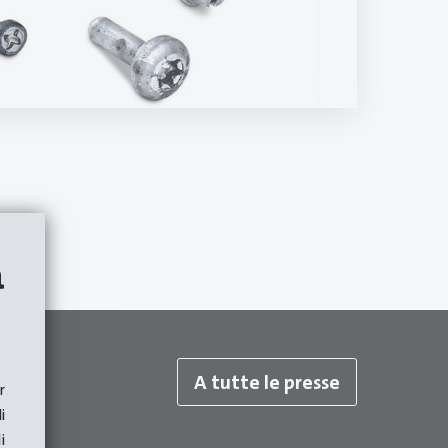
a
A tutte le presse
r
i
i