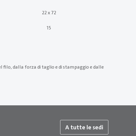
22 x 72
40 x 105
15
22
filo, dalla forza di taglio e di stampaggio e dalle
A tutte le sedi