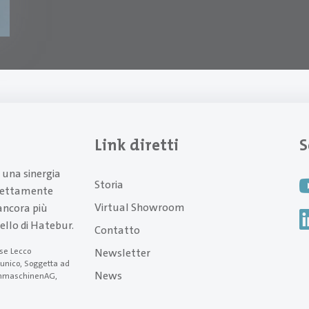
Link diretti
S
a una sinergia
Storia
rfettamente
Virtual Showroom
ncora più
ello di Hatebur.
Contatto
Newsletter
ese Lecco
 unico, Soggetta ad
News
ormmaschinenAG,