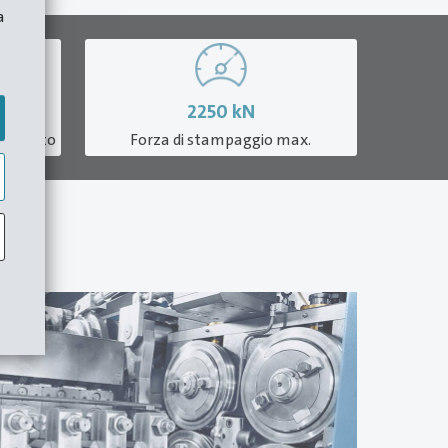
a
2250
kN
l minuto
Forza di stampaggio max.