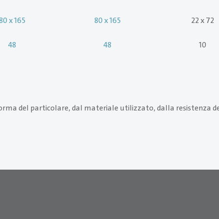
80 x 165
80 x 165
22 x 72
48
48
10
ma del particolare, dal materiale utilizzato, dalla resistenza del 