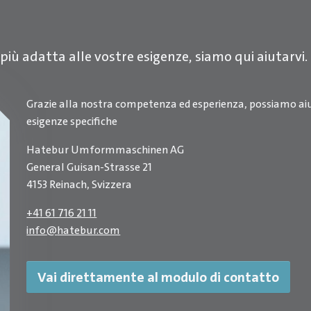
 più adatta alle vostre esigenze, siamo qui aiutarvi.
Grazie alla nostra competenza ed esperienza, possiamo aiut
esigenze specifiche
Hatebur Umformmaschinen AG
General Guisan-Strasse 21
4153 Reinach, Svizzera
+41 61 716 21 11
info
@
hatebur.com
Vai direttamente al modulo di contatto