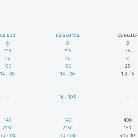
i
CS 620
CS 620 WS
CS 663 LF
6
6
6
195
195
35
40
40
8
160
160
25
14 – 20
14 – 20
1,2 – 5
–
16 – 19.5
–
140
140
400
2250
2250
150
110 x 180
110 x 180
34 x 40