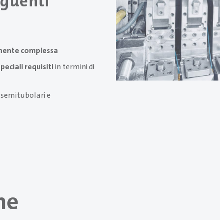
eguenti
ente complessa
speciali requisiti
in termini di
, semitubolari e
he