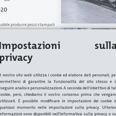
620
sibile produrre pezzi stampati
no di
speciali requisiti
in
iametro del filo fino a 20 mm
Impostazioni sull
 minuto.
privacy
S 620 WS, dotata di un sistema
teriali come il titanio e le
ella formatura.
Il nostro sito web utilizza i cookie ed elabora dati personali, pe
permetterci di garantire la funzionalità del sito stesso e d
eseguire analisi e personalizzazioni. A seconda dell'obiettivo di tal
cookie, però, chiediamo il vostro consenso prima che vengan
utilizzati. È possibile modificare le impostazioni dei cookie i
qualsiasi momento nelle impostazioni sulla privacy. Ulterior
informazioni sono disponibili nell'informativa sulla privacy o su