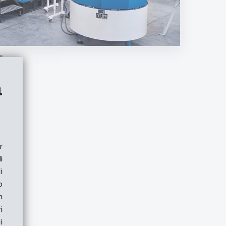
a
r
i
i
o
n
i
i