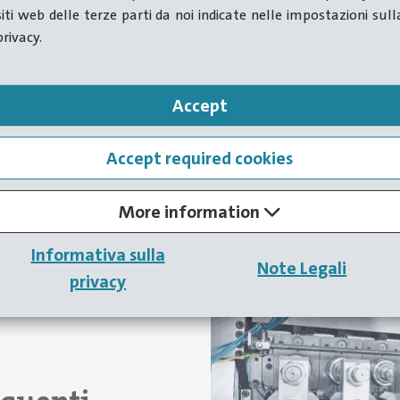
siti web delle terze parti da noi indicate nelle impostazioni sull
privacy.
20
mm
140
pezzi
Accept
Diametro max del filo
Velocità max. di produzione a
Accept required cookies
More information
Informativa sulla
Note Legali
ve Carlo
privacy