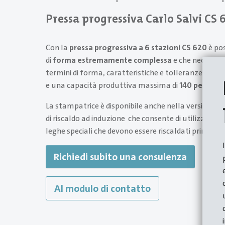
Pressa progressiva Carlo Salvi CS 
Con la
pressa progressiva a 6 stazioni CS 620
è pos
di
forma estremamente complessa
e che necessita
termini di forma, caratteristiche e tolleranze, con
d
e una capacità produttiva massima di
140 pezzi al
La stampatrice è disponibile anche nella versione C
di riscaldo ad induzione che consente di utilizzare ma
leghe speciali che devono essere riscaldati prima d
Richiedi subito una consulenza
Al modulo di contatto