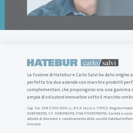
La fusione di Hatebur e Carlo Salvi ha dato origine 
perfetta tra due aziende con marchi e prodotti pe
complementari, che propongono ora una gamma a
ampia di soluzioni innovative sotto il marchio ombr
Cap. Soc. EUR 5.000.000 i.v., R.E.A. Lecco n. 179323, Registro Impr
00813180155, C.F. 00813180155, P.IVA IT00813180155, Società a socio
attività di direzione e coordinamento della società HateburUmf
Svizzera