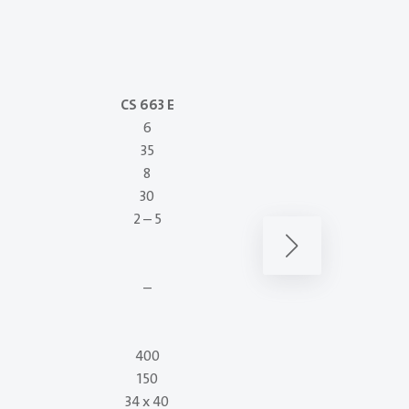
CS 663 E
CS 667
6
6
35
75
8
17
30
65
2 – 5
3 – 8
–
–
400
250
150
550
34 x 40
50 x 130