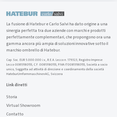
La fusione di Hatebur e Carlo Salvi ha dato origine a una
sinergia perfetta tra due aziende con marchi e prodotti
perfettamente complementari, che propongono ora una
gamma ancora più ampia di soluzioni innovative sotto il
marchio ombrello di Hatebur.
Cap. Soc. EUR 5.000.000 i.v., R.E.A. Lecco n. 179323, Registro Imprese
Lecco 00813180155, C.F. 00813180155, P.IVA IT00813180155, Società a socio
unico, Soggetta ad attività di direzione e coordinamento della società
HateburUmformmaschinenAG, Svizzera
Link diretti
Storia
Virtual Showroom
Contatto