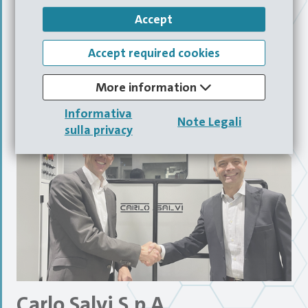
circa 300 dipendenti divisi nelle sue sedi in Svizzera, Cina,
Accept
Giappone e Germania, e negli anni ha consolidato la
propria competenza e leadership tecnologica nel
Accept required cookies
mercato.
More information
Informativa
Note Legali
sulla privacy
Carlo Salvi S.p.A