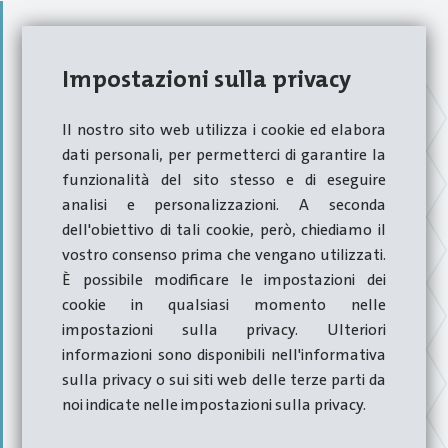
Impostazioni sulla privacy
Il nostro sito web utilizza i cookie ed elabora
dati personali, per permetterci di garantire la
funzionalità del sito stesso e di eseguire
analisi e personalizzazioni. A seconda
dell'obiettivo di tali cookie, però, chiediamo il
vostro consenso prima che vengano utilizzati.
È possibile modificare le impostazioni dei
Hatebur Umform-maschinen
cookie in qualsiasi momento nelle
AG
impostazioni sulla privacy. Ulteriori
informazioni sono disponibili nell'informativa
sulla privacy o sui siti web delle terze parti da
noi indicate nelle impostazioni sulla privacy.
Hatebur è stata fondata a Reinach nel 1930 e da allora è
un'azienda a conduzione familiare che, vanta ad oggi