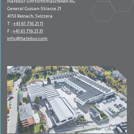
Hatebur Umformmaschinen AG
General Guisan-Strasse 21
4153 Reinach, Svizzera
T :
+41 61 716 21 11
F :
+41 61 716 21 31
info
@
hatebur.com