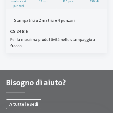
matrici e 4
12
mm
170
pezzi
550
kN
punzoni
Stampatrici a 2 matrici e 4 punzoni
CS 248 E
Per la massima produttività nello stampaggio a
freddo.
Bisogno di aiuto?
A tutte le sedi