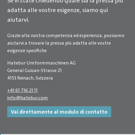
Se vi state chiedendo quale sia la pressa più
adatta alle vostre esigenze, siamo qui
aiutarvi.
Grazie alla nostra competenza ed esperienza, possiamo
aiutarvi a trovare la pressa più adatta alle vostre
esigenze specifiche
Hatebur Umformmaschinen AG
General Guisan-Strasse 21
4153 Reinach, Svizzera
+41 61 716 21 11
info
@
hatebur.com
Vai direttamente al modulo di contatto