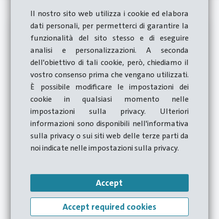
Il nostro sito web utilizza i cookie ed elabora
dati personali, per permetterci di garantire la
Stampatrici a freddo
funzionalità del sito stesso e di eseguire
analisi e personalizzazioni. A seconda
dell'obiettivo di tali cookie, però, chiediamo il
vostro consenso prima che vengano utilizzati.
È possibile modificare le impostazioni dei
cookie in qualsiasi momento nelle
impostazioni sulla privacy. Ulteriori
informazioni sono disponibili nell'informativa
sulla privacy o sui siti web delle terze parti da
noi indicate nelle impostazioni sulla privacy.
Pressa
a 2
matrici e 4
5
mm
350
pezzi
90
kN
punzoni
Accept
Stampatrici a 2 matrici e 4 punzoni
Accept required cookies
CS 243