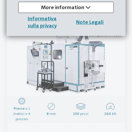
Per la massima produttività nello stampaggio a
More information
freddo.
Informativa
Note Legali
sulla privacy
Stampatrici a freddo
Pressa
a 2
matrici e 4
8
mm
250
pezzi
260
kN
punzoni