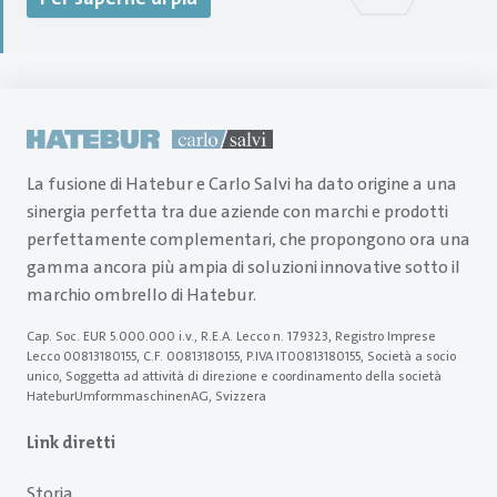
La fusione di Hatebur e Carlo Salvi ha dato origine a una
sinergia perfetta tra due aziende con marchi e prodotti
perfettamente complementari, che propongono ora una
gamma ancora più ampia di soluzioni innovative sotto il
marchio ombrello di Hatebur.
Cap. Soc. EUR 5.000.000 i.v., R.E.A. Lecco n. 179323, Registro Imprese
Lecco 00813180155, C.F. 00813180155, P.IVA IT00813180155, Società a socio
unico, Soggetta ad attività di direzione e coordinamento della società
HateburUmformmaschinenAG, Svizzera
Link diretti
Storia