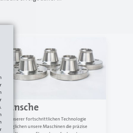
n
r
n
r
Flansche
.
n
Mit unserer fortschrittlichen Technologie
n
ermöglichen unsere Maschinen die präzise
r