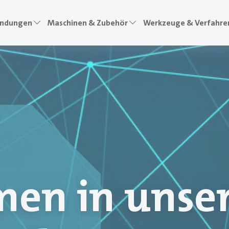
ndungen
Maschinen & Zubehör
Werkzeuge & Verfahre
i
en in unse
ve