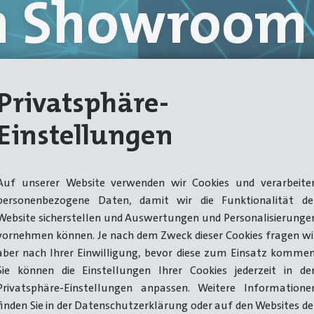
Stärken erm
en Showroom
HOTmatic
wöhnliche L
Privatsphäre-
antage.
tand.
Einstellungen
e, Bolzen,
chen
ie
 komplexen
-Mitarbeiter.
Auf unserer Website verwenden wir Cookies und verarbeite
erringen und
cht am
personenbezogene Daten, damit wir die Funktionalität de
er Stange
hlagpresse
Website sicherstellen und Auswertungen und Personalisierunge
vornehmen können. Je nach dem Zweck dieser Cookies fragen wi
aber nach Ihrer Einwilligung, bevor diese zum Einsatz kommen
Sie können die Einstellungen Ihrer Cookies jederzeit in de
Privatsphäre-Einstellungen anpassen. Weitere Informatione
finden Sie in der Datenschutzerklärung oder auf den Websites de