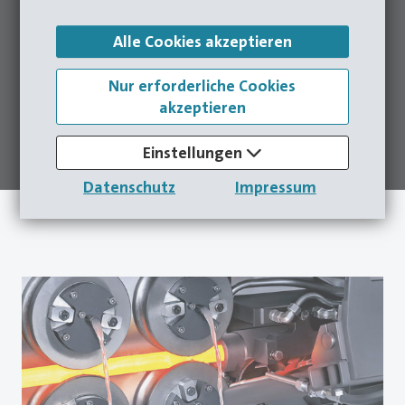
3
Umformstufen
67
mm
Warmpresse
Teiledurchmesser
Alle Cookies akzeptieren
Nur erforderliche Cookies
akzeptieren
140
Teile
2.500
kN
Ausstoss pro Minute
Gesamtpresskraft
Einstellungen
Datenschutz
Impressum