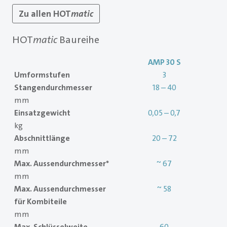
Zu allen HOT
matic
HOT
matic
Baureihe
AMP 30 S
Umformstufen
3
Stangendurchmesser
18 – 40
mm
Einsatzgewicht
0,05 – 0,7
kg
Abschnittlänge
20 – 72
mm
Max. Aussendurchmesser*
~ 67
mm
Max. Aussendurchmesser
~ 58
für Kombiteile
mm
Max. Schlüsselweite
60