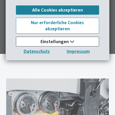
4
Umformstufen
75
mm
Alle Cookies akzeptieren
Warmpresse
Teiledurchmesser
Nur erforderliche Cookies
akzeptieren
150
Teile
3.800
kN
Ausstoss pro Minute
Presskraft
Einstellungen
Datenschutz
Impressum