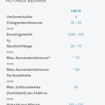
HOT
matic
Baureihe
HM 35
Umformstufen
4
Stangendurchmesser
18 – 45
mm
Einsatzgewicht
0,06 – 0,9
kg
Abschnittlänge
28 – 75
mm
Max. Aussendurchmesser*
~ 75
mm
Max. Aussendurchmesser
~ 68
für Kombiteile
mm
Max. Schlüsselweite
65
(Sechskant) aus Stahl ca.
mm
Hubzahl pro Minute
110 – 170