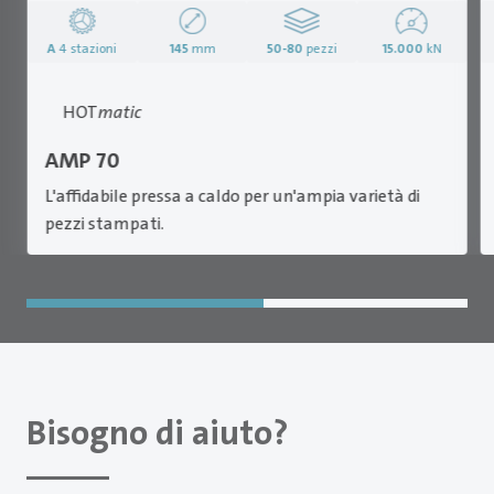
A
4 stazioni
145
mm
50-80
pezzi
15.000
kN
HOT
matic
AMP 70
L'affidabile pressa a caldo per un'ampia varietà di
pezzi stampati.
Bisogno di aiuto?