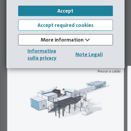
A tutte le presse
Accept
Accept required cookies
Precisione in movimento: Le nostre presse
stabiliscono nuovi standard nella tecnologia
More information
di formatura: sperimentate prestazioni
Informativa
eccezionali e versatilità in ogni applicazione.
Note Legali
sulla privacy
Presse a caldo