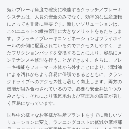
短いブレーキ角度で確実に機能するクラッチ／ブレーキ
システムは、人員の安全のみでなく、効率的な生産運転
にとっても非常に重要です。新しいソリューションは、
このユニットの維持管理に大きなメリットをもたらしま
す。クラッチ／ブレーキコンビネーションはフライホイ
ールの外側に配置されているのでアクセスしやすく、ま
たフリクションパッドを交換することにより、容易にメ
ンテナンスや修理を行うことができます。さらに、ブレ
ーキ機能をフォーマー本体から外すことにより、潤滑油
による汚れからより容易に保護できるとともに、クラン
クドライブへのアクセス性も著しく向上します。両方の
機能が組み合わされているので、必要な安全弁は 1 つの
みとなり、それにより電気系および空圧系の設置が著し
く容易になっています。
世界中の様々なお客様が生産プラントをすでに新しいソ
リューションに変え、ランニングコストの低減や摩耗部