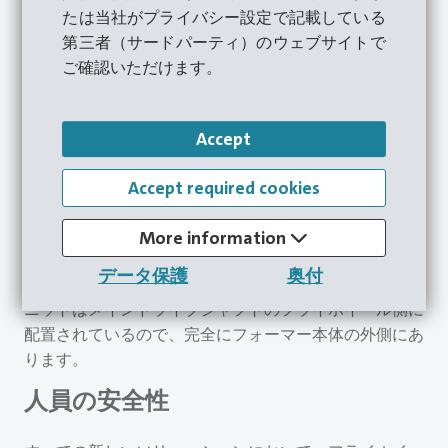
たは当社がプライバシー設定で記載している
第三者（サードパーティ）のウェブサイトで
新しいコンセプトを開発する際に、Hatebur のスペシャ
ご確認いただけます。
リストたちは主要なプロバイダーの既存のコンセプトを
Hatebur 独自の要件ならびにお客様固有のニーズに合う
ように適合させています。その際には、新しいマシンの
Accept
装備と既存のシステムの 改造の両方に等しく焦点があ
てられています。
Accept required cookies
HOTmatic AMP 20、AMP 30、HM 35、AMP 50 の各モデ
ルには、冷間成形で長年にわたって実績のある、フリク
More information
ションパッド仕様の空圧制御式クラッチ／ブレーキコン
データ保護
奥付
ビネーションが採用されています。このコンパクトなユ
ニットはメインドライブシャフトのフライホイール側に
配置されているので、完全にフォーマー本体の外側にあ
ります。
人員の安全性