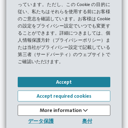
っています。ただし、この Cookie の目的に
従い、私たちはそれらを使用する前にお客様
のご意志を確認しています。お客様は Cookie
の設定をプライバシー設定でいつでも変更す
ることができます。詳細につきましては、個
人情報保護方針（プライバシーポリシー）ま
たは当社がプライバシー設定で記載している
第三者（サードパーティ）のウェブサイトで
ご確認いただけます。
05.05.2026
潤滑油の再構築 －HateburによるORS
(潤滑油再生システム)
Accept
原油価格の高騰、コスト圧力の増大、そしてサス
Accept required cookies
テナビリティ要件の厳格化は、メタルフォーミン
グ技術に新たな課題をもたらしています。もし使
More information
用済み潤滑油の最大90％を再利用できるとした
データ保護
奥付
ら？HateburのORS（潤滑油再生システム）な