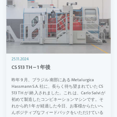
25.11.2024
CS 513 TH – 1 年後
昨年 9 月、ブラジル 南部にある Metalurgica
Hassmann S.A. 社に、長らく待ち望まれていた CS
513 TH が 納 入されました。これ は、Carlo Salvi が
初めて製造したコンビネーションマシンです。そ
れから約 1 年 が経過した今日、お客様からたいへ
んポジティブなフィードバックをいただけている