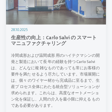
28.10.2025
生産性の向上：Carlo Salvi の スマート
マニュファクチャリング
冷間成形および温間成形 用のハイテクマシンの開
発と製造において長 年の経験を持つ Carlo Salvi
は、どんなに複 雑なものであっても常にお客様の
要件を満た せるよう尽力しています。市場展開に
は、個々 のワイヤー材から完成品に至るまで、生
産プ ロセス全体にわたる統合型ソリューションが
求められます。これらは、高度なオートメーショ
ン化を保証し、人間の介入を最小限に抑える もの
である必要があります。