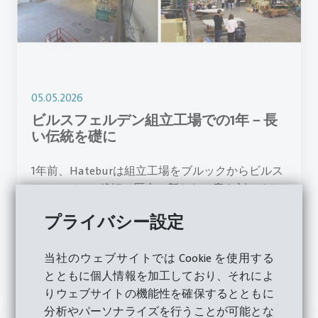
05.05.2026
ビルスフェルデン組立工場での1年－長
い伝統を礎に
1年前、Hateburは組立工場をブルックからビルス
フェルデンへ移転、歴史に新たな一章を刻みまし
た。 ビルスフェルデンでの再出発から1年が経っ
プライバシー設定
た今日、この移行は成功したことが明らかになっ
ています。
当社のウェブサイトでは Cookie を使用する
とともに個人情報を加工しており、それによ
詳細をご覧ください
りウェブサイトの機能性を確保するとともに
分析やパーソナライズを行うことが可能とな