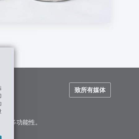
站
致所有媒体
们
的
设
能和多功能性。