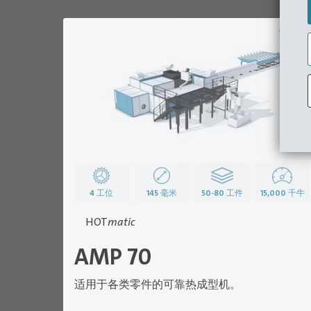
热成型
4
工位
145
毫米
50-80
工件
15,000
千牛
HOT
matic
AMP 70
适用于各类零件的可靠热成型机。