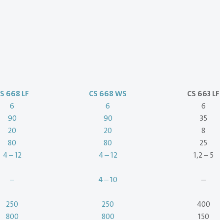
S 668 LF
CS 668 WS
CS 663 LF
6
6
6
90
90
35
20
20
8
80
80
25
4 – 12
4 – 12
1,2 – 5
–
4 – 10
–
250
250
400
800
800
150