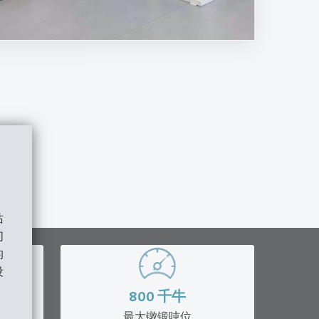
站
们
的
设
800
千牛
最大镦锻吨位