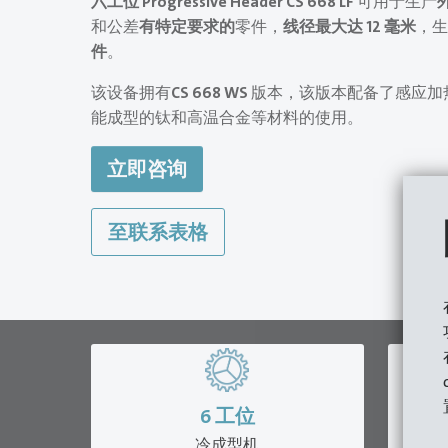
六工位 Progressive Header CS 668
LF
可用于生产
和公差
有特定要求的
零件，
线径最大达 12 毫米
，生
件
。
该设备拥有
CS 668 WS
版本，该版本配备了感应加
能成型的钛和高温合金等材料的使用。
立即咨询
至联系表格
6
工位
冷成型机