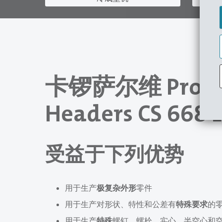
卡锣萨尔维 Progre
Headers CS 668 L
受益于下列优势
用于生产
极复杂外形
零件
用于生产对形状、特性和公差有
特殊要求
的
用于生产
特殊
螺钉、螺栓、实心、半空心和