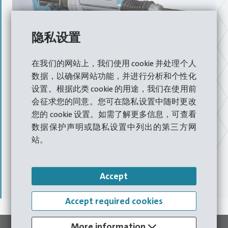
隐私设置
停机时间最小化
在我们的网站上，我们使用 cookie 并处理个人
数据，以确保网站功能，并进行分析和个性化
设置。根据此类 cookie 的用途，我们在使用前
会征求您的同意。您可在隐私设置中随时更改
哈特贝尔提供各类移动式再加工方案，可用于大多数成型
您的 cookie 设置。如需了解更多信息，可查看
机。
加工作业直接在客户的生产环境中执行。
无论是表面
数据保护声明或隐私设置中列出的第三方网
铣削，还是剪切滑动轴、驱动轴、曲轴轴承座和顶杆孔的
站。
精镗，我们可为各类机床提供优质服务。凭借
多年经验
，
即便在最复杂的工况下，我们的服务工程师也能
精准、高
效地实施作业，并将重点放在解决方案上
。
Accept
Accept required cookies
More information