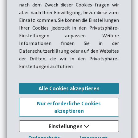
nach dem Zweck dieser Cookies fragen wir
aber nach Ihrer Einwilligung, bevor diese zum
Vor einem Jahr hat Hatebur mit dem Umzug des
Einsatz kommen. Sie können die Einstellungen
Montagewerks von Brugg nach Birsfelden ein neues
Ihrer Cookies jederzeit in den Privatsphäre-
Kapitel in seiner Unternehmensgeschichte
Einstellungen anpassen. Weitere
aufgeschlagen. Heute, ein Jahr nach dem Neustart
Informationen finden Sie in der
in Birsfelden, zeigt sich: Der Übergang ist gelungen.
Datenschutzerklärung oder auf den Websites
der Dritten, die wir in den Privatsphäre-
ERFAHREN SIE MEHR
Einstellungen aufführen.
Alle Cookies akzeptieren
Nur erforderliche Cookies
akzeptieren
Einstellungen