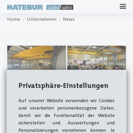
Home
Unternehmen
News
Privatsphäre-Einstellungen
Auf unserer Website verwenden wir Cookies
05.05.2026
und verarbeiten personenbezogene Daten,
damit wir die Funktionalität der Website
Ein Jahr Montagewerk Birsfelden –
sicherstellen und Auswertungen und
erfolgreiche Weiterentwicklung einer
langen Tradition
Personalisierungen vornehmen können. Je