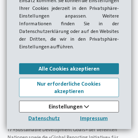
Einsatz kommen. Sie können die Einstellungen
Ihrer Cookies jederzeit in den Privatsphäre-
Einstellungen anpassen. Weitere
Informationen finden Sie in der
Eine nachhaltige Unternehmensentwicklung liegt im
Datenschutzerklärung oder auf den Websites
Interesse aller. Sie gewährleistet die Zukunftssicherheit
der Dritten, die wir in den Privatsphäre-
der Firma, sorgt für ein gesundes Arbeitsumfeld und
Einstellungen aufführen.
bringt positive Effekte für Lieferfirmen, Kundinnen und
Kunden sowie die Gesellschaft mit sich.
Massnahmen zur Steigerung der Nachhaltigkeit gibt es
Alle Cookies akzeptieren
bei Hatebur schon seit vielen Jahren. Der Auf- und
Nur erforderliche Cookies
Ausbau eines Managementsystems macht aus diesen
akzeptieren
einzelnen Elementen einen klar definierten Weg hin zu
mehr Nachhaltigkeit, mit objektiv nachvollziehbaren und
Einstellungen
messbaren Schritten, Etappen und Meilensteinen. In
diesem Sinne sind unsere Zielsetzungen auf Basis
Datenschutz
Impressum
anerkannter Standards definiert. Allen voran sind hier die
17 «Sustainable Development Goals» der Vereinten
Nationen sowie die «Global Reporting Initiative» für