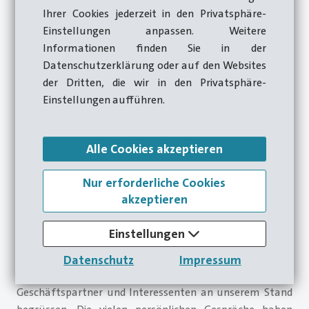
Ihrer Cookies jederzeit in den Privatsphäre-
Einstellungen anpassen. Weitere
Informationen finden Sie in der
Datenschutzerklärung oder auf den Websites
der Dritten, die wir in den Privatsphäre-
Einstellungen aufführen.
Auch in diesem Jahr war die Hatebur Group wieder auf
Alle Cookies akzeptieren
der MetalForm China im National Exhibition and
Convention Center in Shanghai vertreten. Die Messe bot
Nur erforderliche Cookies
eine ideale Plattform, um unsere neuesten Technologien
akzeptieren
und Lösungen einem internationalen Fachpublikum zu
präsentieren und bestehende Partnerschaften zu
Einstellungen
pflegen.
Datenschutz
Impressum
Wir konnten zahlreiche weltweit tätige
Geschäftspartner und Interessenten an unserem Stand