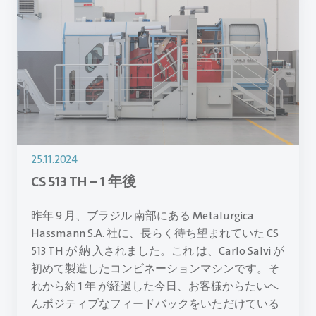
25.11.2024
CS 513 TH – 1 年後
昨年 9 月、ブラジル 南部にある Metalurgica
Hassmann S.A. 社に、長らく待ち望まれていた CS
513 TH が 納 入されました。これ は、Carlo Salvi が
初めて製造したコンビネーションマシンです。そ
れから約 1 年 が経過した今日、お客様からたいへ
んポジティブなフィードバックをいただけている