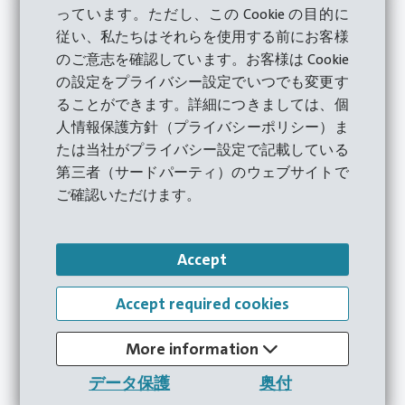
っています。ただし、この Cookie の目的に
従い、私たちはそれらを使用する前にお客様
のご意志を確認しています。お客様は Cookie
の設定をプライバシー設定でいつでも変更す
ることができます。詳細につきましては、個
人情報保護方針（プライバシーポリシー）ま
たは当社がプライバシー設定で記載している
第三者（サードパーティ）のウェブサイトで
ご確認いただけます。
05.05.2026
潤滑油の再構築 －HateburによるORS
(潤滑油再生システム)
Accept
原油価格の高騰、コスト圧力の増大、そしてサス
Accept required cookies
テナビリティ要件の厳格化は、メタルフォーミン
グ技術に新たな課題をもたらしています。もし使
More information
用済み潤滑油の最大90％を再利用できるとした
データ保護
奥付
ら？HateburのORS（潤滑油再生システム）な