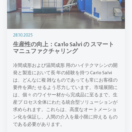
28.10.2025
生産性の向上：Carlo Salvi の スマート
マニュファクチャリング
冷間成形および温間成形 用のハイテクマシンの開
発と製造において長 年の経験を持つ Carlo Salvi
は、どんなに複 雑なものであっても常にお客様の
要件を満た せるよう尽力しています。市場展開に
は、個々 のワイヤー材から完成品に至るまで、生
産プ ロセス全体にわたる統合型ソリューションが
求められます。これらは、高度なオートメーショ
ン化を保証し、人間の介入を最小限に抑える もの
である必要があります。