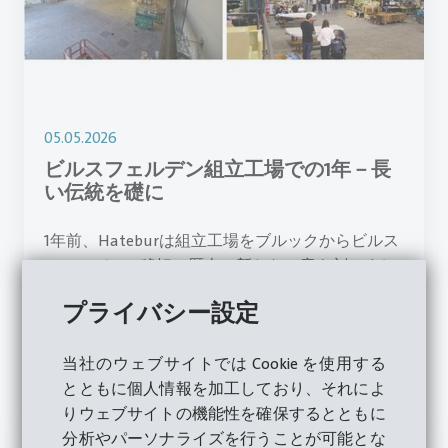
05.05.2026
ビルスフェルデン組立工場での1年－長
い伝統を礎に
1年前、Hateburは組立工場をブルックからビルス
フェルデンへ移転、歴史に新たな一章を刻みまし
た。 ビルスフェルデンでの再出発から1年が経っ
プライバシー設定
た今日、この移行は成功したことが明らかになっ
ています。
当社のウェブサイトでは Cookie を使用する
とともに個人情報を加工しており、それによ
詳細をご覧ください
りウェブサイトの機能性を確保するとともに
分析やパーソナライズを行うことが可能とな